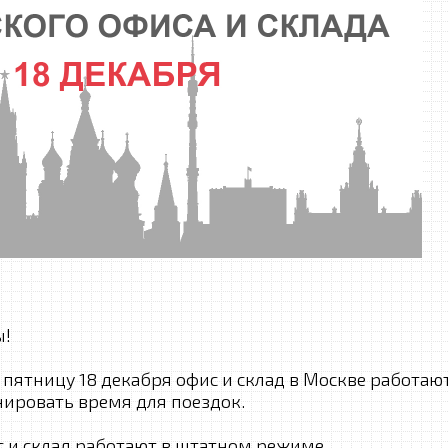
ы!
 пятницу 18 декабря офис и склад в Москве работают
нировать время для поездок.
с и склад работают в штатном режиме.