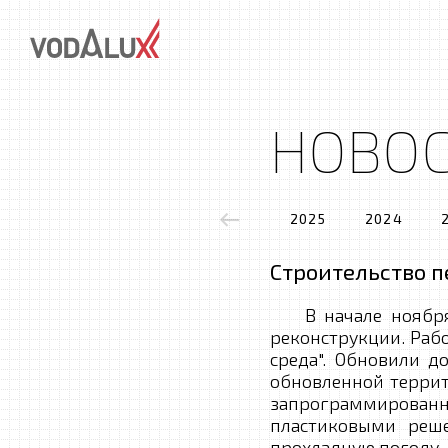
НОВО
2025
2024
Строительство п
В начале ноября 2
реконструкции. Раб
среда". Обновили д
обновленной терри
запрограммированн
пластиковыми реш
прохладную погоду,