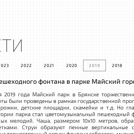
СТИ
2023
2022
2021
2020
2019
2018
ешеходного фонтана в парке Майский гор
019 года Майский парк в Брянске торжественн
оты были проведены в рамках государственной пр
орожки, детские площадки, скамейки и т.д. Но г
тории парка стал цветомузыкальный пешеходный ф
ых мелодий. Чаша, размером 10х10 метров, обр
етками. Струи образуют пенные вертикальные 
 на торжественный запуск фонтана собралось множе