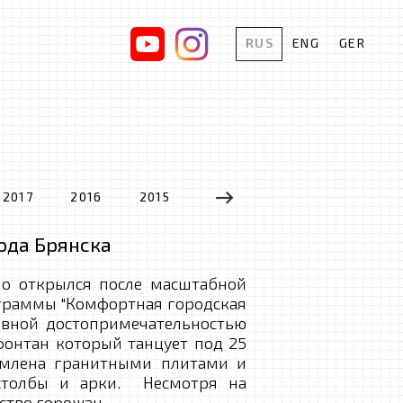
RUS
ENG
GER
2017
2016
2015
2014
2013
2012
ода Брянска
о открылся после масштабной
ограммы "Комфортная городская
лавной достопримечательностью
онтан который танцует под 25
амлена гранитными плитами и
столбы и арки. Несмотря на
ство горожан.