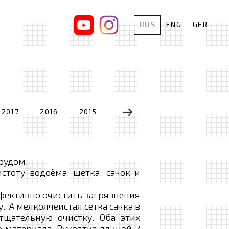
RUS
ENG
GER
2017
2016
2015
2014
2013
2012
рудом.
оту водоёма: щетка, сачок и
фективно очистить загрязнения
. А мелкоячеистая сетка сачка в
тщательную очистку. Оба этих
 материала. Рукоятка длиной 2