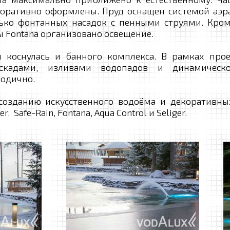
коративно оформлены. Пруд оснащен системой аэ
лько фонтанных насадок с пенными струями. Кро
 Fontana организовано освещение.
снулась и банного комплекса. В рамках проек
скадами, изливами водопадов и динамическо
одично.
озданию искусственного водоёма и декоративны
 Safe-Rain, Fontana, Aqua Control и Seliger.