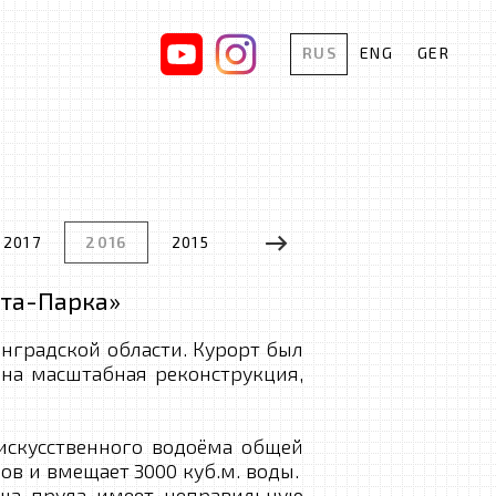
RUS
ENG
GER
2017
2016
2015
2014
2013
2012
хта-Парка»
нградской области. Курорт был
ена масштабная реконструкция,
кусственного водоёма общей
в и вмещает 3000 куб.м. воды.
ша пруда имеет неправильную