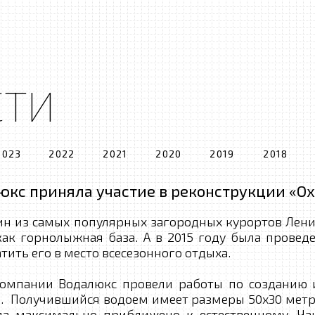
СТИ
2023
2022
2021
2020
2019
2018
кс приняла участие в реконструкции «О
 из самых популярных загородных курортов Лени
 как горнолыжная база. А в 2015 году была провед
ить его в место всесезонного отдыха.
ании Водалюкс провели работы по созданию ис
м. Получившийся водоем имеет размеры 50х30 метро
а максимально приближено к естественному. Ча