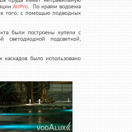
рации
AirPro
. По краям водоема
ме того, с помощью подводных
та были построены купели с
й светодиодной подсветкой,
х каскадов было использовано