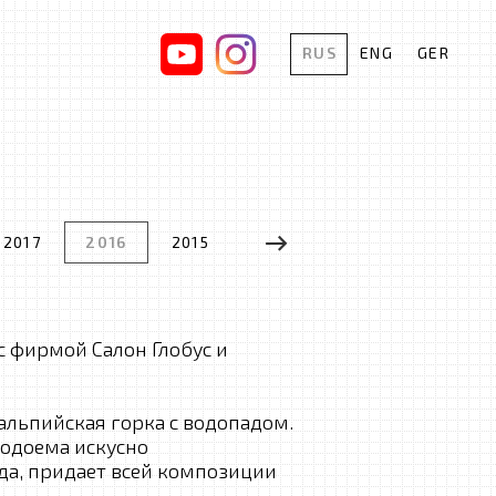
RUS
ENG
GER
2017
2016
2015
2014
2013
2012
 фирмой Салон Глобус и
альпийская горка с водопадом.
одоема искусно
да, придает всей композиции