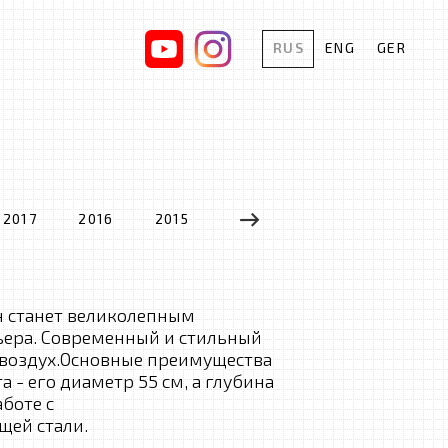
RUS
ENG
GER
2017
2016
2015
2014
2013
2012
н станет великолепным
ьера. Современный и стильный
т воздух.Основные преимущества
 - его диаметр 55 см, а глубина
аботе с
ей стали.