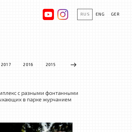
RUS
ENG
GER
2017
2016
2015
2014
2013
2012
омплекс с разными фонтанными
ыхающих в парке журчанием