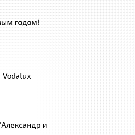
вым годом!
 Vodalux
"Александр и